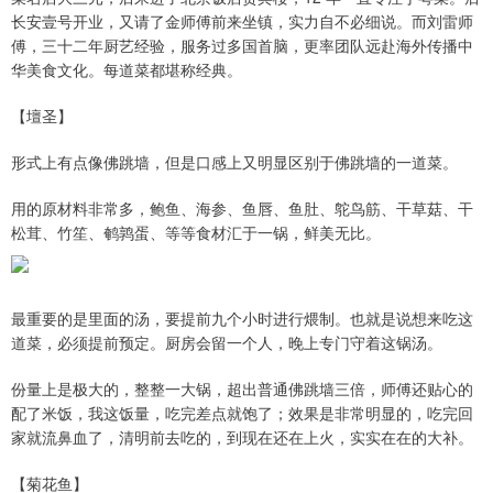
长安壹号开业，又请了金师傅前来坐镇，实力自不必细说。而刘雷师
傅，三十二年厨艺经验，服务过多国首脑，更率团队远赴海外传播中
华美食文化。每道菜都堪称经典。
【壇圣】
形式上有点像佛跳墙，但是口感上又明显区别于佛跳墙的一道菜。
用的原材料非常多，鲍鱼、海参、鱼唇、鱼肚、鸵鸟筋、干草菇、干
松茸、竹笙、鹌鹑蛋、等等食材汇于一锅，鲜美无比。
最重要的是里面的汤，要提前九个小时进行煨制。也就是说想来吃这
道菜，必须提前预定。厨房会留一个人，晚上专门守着这锅汤。
份量上是极大的，整整一大锅，超出普通佛跳墙三倍，师傅还贴心的
配了米饭，我这饭量，吃完差点就饱了；效果是非常明显的，吃完回
家就流鼻血了，清明前去吃的，到现在还在上火，实实在在的大补。
【菊花鱼】