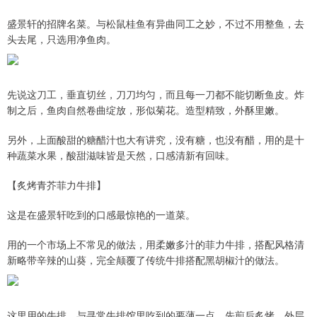
盛景轩的招牌名菜。与松鼠桂鱼有异曲同工之妙，不过不用整鱼，去
头去尾，只选用净鱼肉。
先说这刀工，垂直切丝，刀刀均匀，而且每一刀都不能切断鱼皮。炸
制之后，鱼肉自然卷曲绽放，形似菊花。造型精致，外酥里嫩。
另外，上面酸甜的糖醋汁也大有讲究，没有糖，也没有醋，用的是十
种蔬菜水果，酸甜滋味皆是天然，口感清新有回味。
【炙烤青芥菲力牛排】
这是在盛景轩吃到的口感最惊艳的一道菜。
用的一个市场上不常见的做法，用柔嫩多汁的菲力牛排，搭配风格清
新略带辛辣的山葵，完全颠覆了传统牛排搭配黑胡椒汁的做法。
这里用的牛排，与寻常牛排馆里吃到的要薄一点，先煎后炙烤，外层