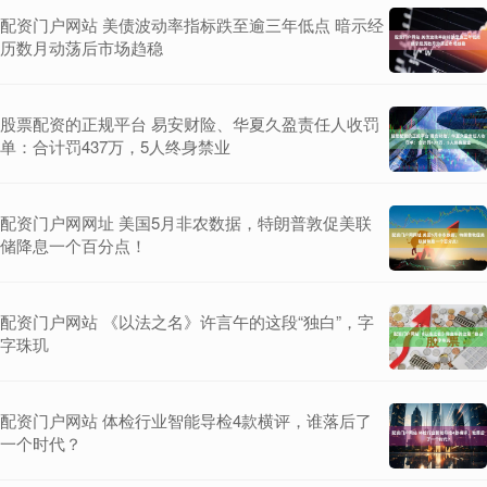
配资门户网站 美债波动率指标跌至逾三年低点 暗示经
历数月动荡后市场趋稳
股票配资的正规平台 易安财险、华夏久盈责任人收罚
单：合计罚437万，5人终身禁业
配资门户网网址 美国5月非农数据，特朗普敦促美联
储降息一个百分点！
配资门户网站 《以法之名》许言午的这段“独白”，字
字珠玑
配资门户网站 体检行业智能导检4款横评，谁落后了
一个时代？