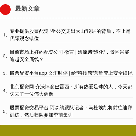
最新文章
专业提供股票配资 “坐公交走出大山”刷屏的背后，不止是
1、
代际观念错位
目前市场上好的配资公司 微言 | 漂流赌“造化”，景区岂能
2、
逾越安全底线？
股票配资平台app 文汇时评 | 给“科技感”营销套上安全缰绳
3、
北京配资网 齐沃悼念巴雷西：所有热爱足球的人，今天都
4、
失去了一位伟大偶像
股票配资交易平台 阿森纳跟队记者：马杜埃凯将前往迪拜
5、
训练，然后归队参加季前集训