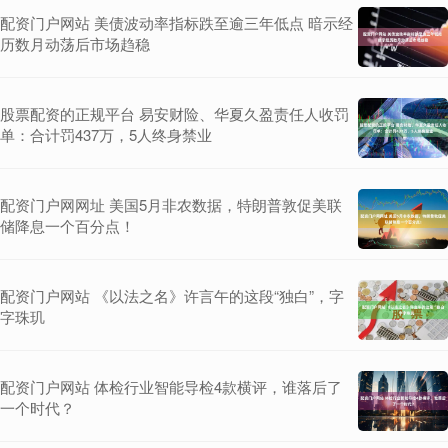
配资门户网站 美债波动率指标跌至逾三年低点 暗示经
历数月动荡后市场趋稳
股票配资的正规平台 易安财险、华夏久盈责任人收罚
单：合计罚437万，5人终身禁业
配资门户网网址 美国5月非农数据，特朗普敦促美联
储降息一个百分点！
配资门户网站 《以法之名》许言午的这段“独白”，字
字珠玑
配资门户网站 体检行业智能导检4款横评，谁落后了
一个时代？