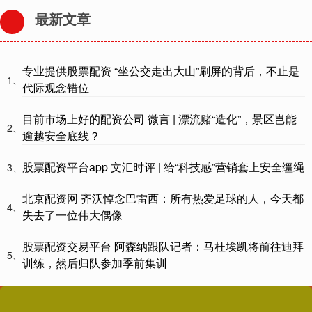
最新文章
专业提供股票配资 “坐公交走出大山”刷屏的背后，不止是
1、
代际观念错位
目前市场上好的配资公司 微言 | 漂流赌“造化”，景区岂能
2、
逾越安全底线？
股票配资平台app 文汇时评 | 给“科技感”营销套上安全缰绳
3、
北京配资网 齐沃悼念巴雷西：所有热爱足球的人，今天都
4、
失去了一位伟大偶像
股票配资交易平台 阿森纳跟队记者：马杜埃凯将前往迪拜
5、
训练，然后归队参加季前集训