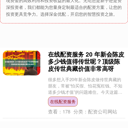
现资金的高效利用和投资收益的最大化。无论您是新手还是资
深投资者，我们都能为您量身定制最适合的配资方案，让您的
投资更具竞争力。选择深金优配，开启您的智慧投资之旅。
在线配资服务 20 年新会陈皮
多少钱值得传世呢？顶级陈
皮传世典藏价值非常高呀
很多想入手20年新会陈皮做传世典藏的
朋友，常被“怕买假、怕花冤枉钱、不知
道多少钱才值”的问题难住。今天这篇纯
干货在线配资服务，帮你搞懂20年新会
在线配资服务
陈皮的传世价值与....
查看：
178
分类：
配资公司网站