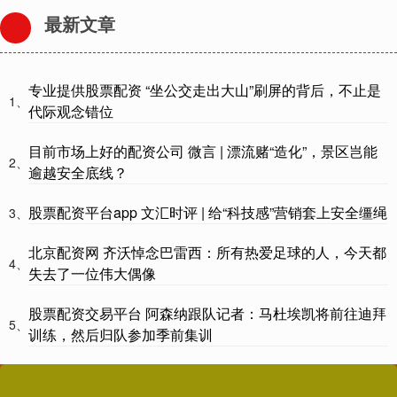
最新文章
专业提供股票配资 “坐公交走出大山”刷屏的背后，不止是
1、
代际观念错位
目前市场上好的配资公司 微言 | 漂流赌“造化”，景区岂能
2、
逾越安全底线？
股票配资平台app 文汇时评 | 给“科技感”营销套上安全缰绳
3、
北京配资网 齐沃悼念巴雷西：所有热爱足球的人，今天都
4、
失去了一位伟大偶像
股票配资交易平台 阿森纳跟队记者：马杜埃凯将前往迪拜
5、
训练，然后归队参加季前集训