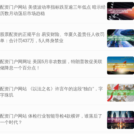
配资门户网站 美债波动率指标跌至逾三年低点 暗示经
历数月动荡后市场趋稳
股票配资的正规平台 易安财险、华夏久盈责任人收罚
单：合计罚437万，5人终身禁业
配资门户网网址 美国5月非农数据，特朗普敦促美联
储降息一个百分点！
配资门户网站 《以法之名》许言午的这段“独白”，字
字珠玑
配资门户网站 体检行业智能导检4款横评，谁落后了
一个时代？